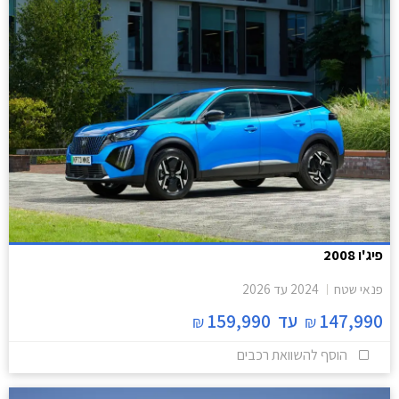
פיג'ו 2008
פנאי שטח
2024
עד
2026
147,990
עד
159,990
₪
₪
הוסף להשוואת רכבים