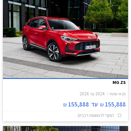
MG ZS
פנאי שטח
2024
עד
2026
155,888
עד
155,888
₪
₪
הוסף להשוואת רכבים