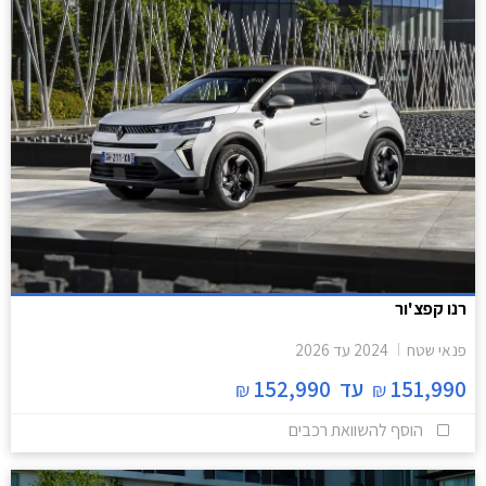
רנו קפצ'ור
פנאי שטח
2024
עד
2026
151,990
עד
152,990
₪
₪
הוסף להשוואת רכבים