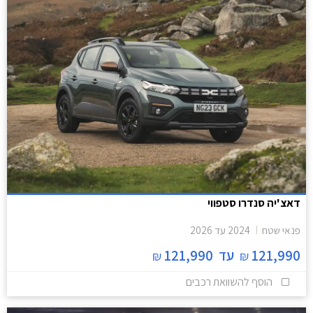
דאצ'יה סנדרו סטפווי
פנאי שטח
2024
עד
2026
121,990
עד
121,990
₪
₪
הוסף להשוואת רכבים