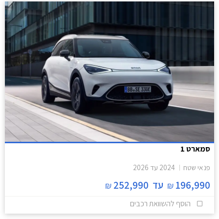
סמארט 1
פנאי שטח
2024
עד
2026
196,990
עד
252,990
₪
₪
הוסף להשוואת רכבים