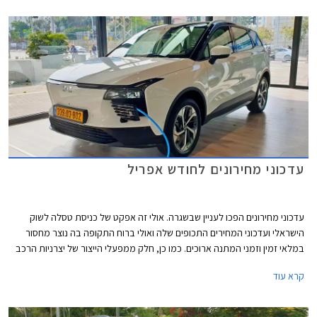
עדכוני מחירונים לחודש אפריל
עדכוני מחירונים הפכו לעניין שבשגרה. אולי זה אפקט של כניסת טסלה לשוק
הישראלי ועדכוני המחירים התכופים שלה ואולי ברוח התקופה בה נוצר מחסור
במלאי זמין וזמני המתנה ארוכים. כמו כן, חלק ממפעלי הייצור של יצרניות הרכב
משדרגים באופן תכוף את מפרטי הרכבים והעלויות מגולגלות אל הצרכן.
קרא עוד