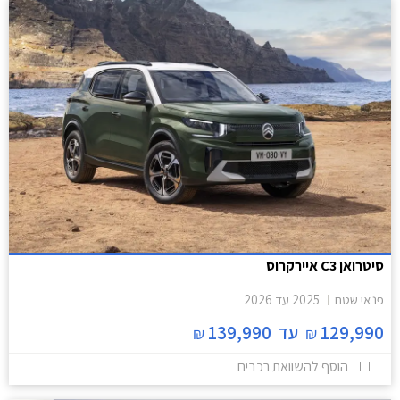
סיטרואן C3 איירקרוס
פנאי שטח
2025
עד
2026
129,990
עד
139,990
₪
₪
הוסף להשוואת רכבים