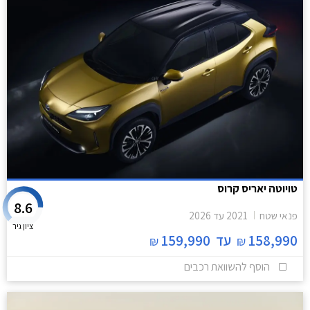
טויוטה יאריס קרוס
8.6
פנאי שטח
2021
עד
2026
ציון גיר
158,990
עד
159,990
₪
₪
הוסף להשוואת רכבים