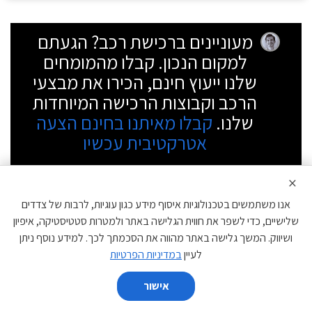
מעוניינים ברכישת רכב? הגעתם
למקום הנכון. קבלו מהמומחים
שלנו ייעוץ חינם, הכירו את מבצעי
הרכב וקבוצות הרכישה המיוחדות
שלנו.
קבלו מאיתנו בחינם הצעה
אטרקטיבית עכשיו
התקשרו
×
אנו משתמשים בטכנולוגיות איסוף מידע כגון עוגיות, לרבות של צדדים
התקשרו או
מלאו פרטים
ונחזור אליכם בהקדם
שלישיים, כדי לשפר את חווית הגלישה באתר ולמטרות סטטיסטיקה, איפיון
ושיווק. המשך גלישה באתר מהווה את הסכמתך לכך. למידע נוסף ניתן
תגובות
לעיין
במדיניות הפרטיות
אישור
השווה