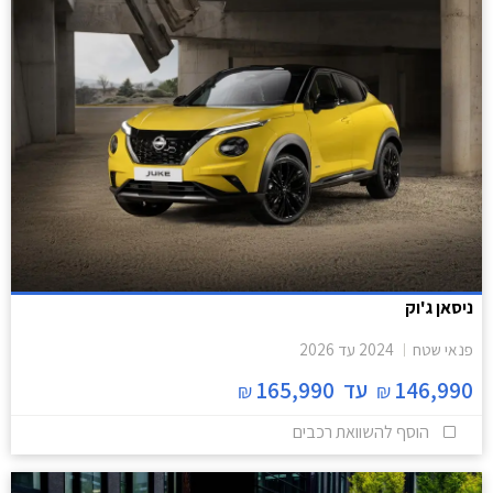
ניסאן ג'וק
פנאי שטח
2024
עד
2026
146,990
עד
165,990
₪
₪
הוסף להשוואת רכבים