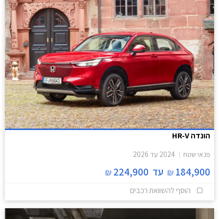
הונדה HR-V
פנאי שטח
2024
עד
2026
184,900
עד
224,900
₪
₪
הוסף להשוואת רכבים