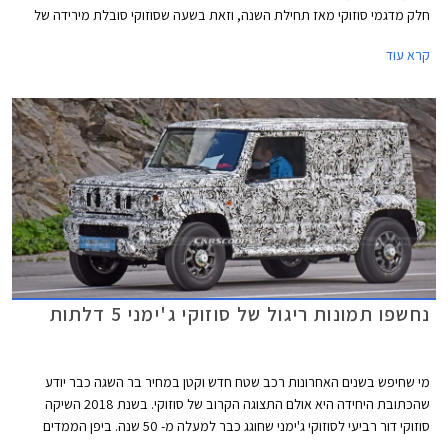
חלק מדגמי סוזוקי מאז תחילת השנה, וזאת בשעה שסוזוקי סובלת מירידה של
31% במסירות רכב חדש מאז תחילת השנה.
קרא עוד
נחשפו תמונות ריגול של סוזוקי ג'ימני 5 דלתות
מי שחיפש בשנים האחרונות רכב שטח חדש וקטן במחיר בר השגה כבר יודע
שהכתובת היחידה היא אולם התצוגה הקרוב של סוזוקי. בשנת 2018 השיקה
סוזוקי דור רביעי לסוזוקי ג'ימני שחוגג כבר למעלה מ- 50 שנה. ביפן הממדים
הזעירים מסייעים לו להיכנס להגדרת רכבי Kei Cars זעירים הזכאים להנחות