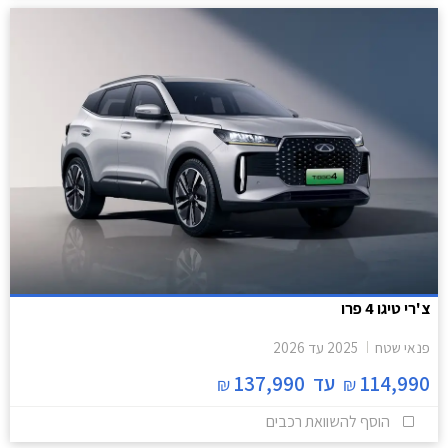
צ'רי טיגו 4 פרו
פנאי שטח
2025
עד
2026
114,990
עד
137,990
₪
₪
הוסף להשוואת רכבים