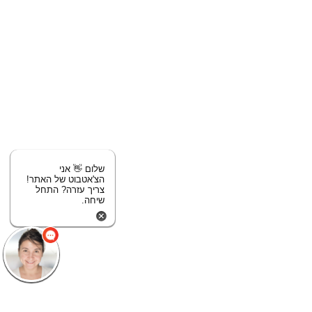
שלום 👋 אני
הצ'אטבוט של האתר!
צריך עזרה? התחל
שיחה.